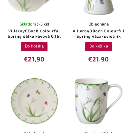
Skladom
(>5 ks)
Objednané
Villeroy&Boch Colourful
Villeroy&Boch Colourful
Spring šálka kávová 0,16l
Spring váza/svietnik
Do košíka
Do košíka
€21,90
€21,90