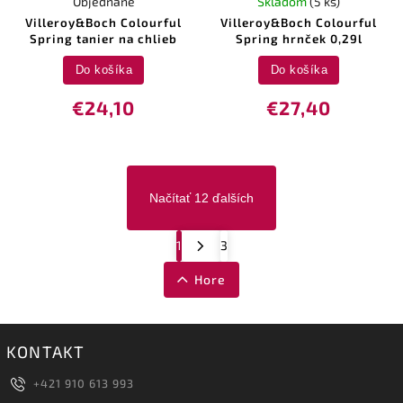
Objednané
Skladom
(5 ks)
Villeroy&Boch Colourful
Villeroy&Boch Colourful
Spring tanier na chlieb
Spring hrnček 0,29l
Do košíka
Do košíka
€24,10
€27,40
Načítať 12 ďalších
1
3
Hore
KONTAKT
+421 910 613 993