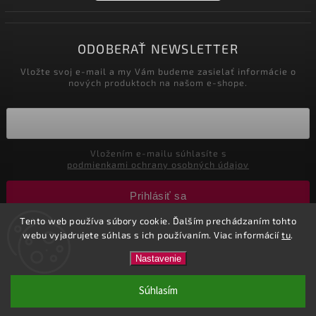
ODOBERAŤ NEWSLETTER
Vložte svoj e-mail a my Vám budeme zasielať informácie o
nových produktoch na našom e-shope.
Vložením e-mailu súhlasíte s
podmienkami ochrany osobných údajov
Prihlásiť sa
Tento web používa súbory cookie. Ďalším prechádzaním tohto
webu vyjadrujete súhlas s ich používaním. Viac informácií
tu
.
Copyright 2026
Nastol.sk
. Všetky práva vyhradené.
Nastavenie
Vytvořil
Shoptet
| Design
Shoptak.cz.
| Marketing
Tricks
Súhlasím