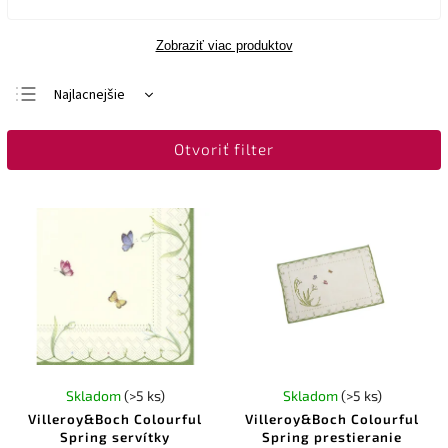
Zobraziť viac produktov
Najlacnejšie
Najdrahšie
Otvoriť filter
Najpredávanejšie
Abecedne
Skladom
(>5 ks)
Skladom
(>5 ks)
Villeroy&Boch Colourful
Villeroy&Boch Colourful
Spring servítky
Spring prestieranie