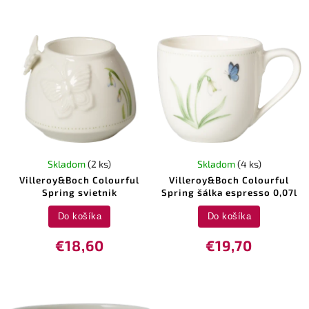
Skladom
(2 ks)
Skladom
(4 ks)
Villeroy&Boch Colourful
Villeroy&Boch Colourful
Spring svietnik
Spring šálka espresso 0,07l
Do košíka
Do košíka
€18,60
€19,70