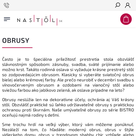
Hľadať
OBRUSY
Často je to špeciálna príležitosť prestretia stola obzvlášť
slávnostným spôsobom: zásnuby, svadba, sväté prijímanie alebo
možno krst. Takáto rodinná oslava si vyžaduje krásne prestretý stôl
so zodpovedajúcim obrusom. Klasicky si vyberáte sviatočný obrus
bielej alebo krémovej farby. Ale prečo neurobiť v decembri svadbu s
vínovočerveným obrusom a ozdobami na vianočný stôl alebo
sviežou farbou ako jablkovo zelená, ak oslava pripadne na leto?
Obrusy neslúžia len na dekoratívne účely, ochránia aj Váš krásny
stôl. Obzvlášť praktické sú ľahko udržiavateľné obrusy s praktickou
ochranou proti škvrnám. Naše umývateľné obrusy zo série BISTRO
oceňujú najmä rodiny s deťmi.
Sme trochu hrdí na veľký výber, ktorý vám môžeme ponúknuť.
Nezáleží na tom, čo hľadáte: moderný obrus, obrus v štýle
vidieckeho domu, obrus v trendovom shabby chic vzhľade alebo