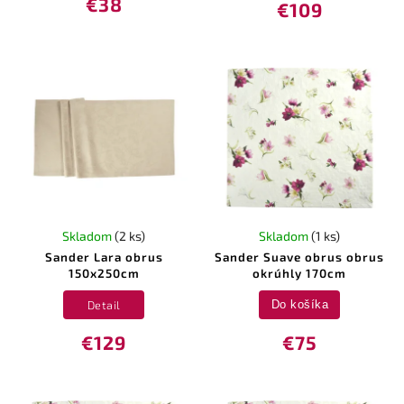
€38
€109
Skladom
(2 ks)
Skladom
(1 ks)
Sander Lara obrus
Sander Suave obrus obrus
150x250cm
okrúhly 170cm
Detail
Do košíka
€129
€75