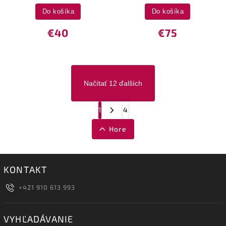
Do košíka
Do košíka
€40
€75
Načítať 12 ďalších
1
4
Hore
KONTAKT
+421 910 613 993
VYHĽADÁVANIE