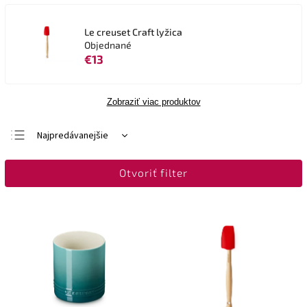
Le creuset Craft lyžica
Objednané
€13
Zobraziť viac produktov
Najpredávanejšie
Najlacnejšie
Otvoriť filter
Najdrahšie
Abecedne