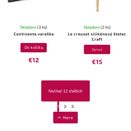
Skladom
(3 ks)
Skladom
(2 ks)
Continenta vareška
Le creuset silikónový štetec
Craft
Do košíka
Detail
€12
€15
Načítať 12 ďalších
1
5
Hore