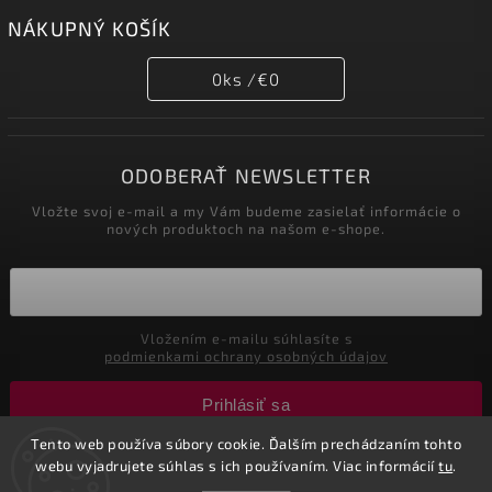
NÁKUPNÝ KOŠÍK
0
ks /
€0
ODOBERAŤ NEWSLETTER
Vložte svoj e-mail a my Vám budeme zasielať informácie o
nových produktoch na našom e-shope.
Vložením e-mailu súhlasíte s
podmienkami ochrany osobných údajov
Prihlásiť sa
Tento web používa súbory cookie. Ďalším prechádzaním tohto
webu vyjadrujete súhlas s ich používaním. Viac informácií
tu
.
Copyright 2026
Nastol.sk
. Všetky práva vyhradené.