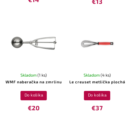
€13
Skladom
(1 ks)
Skladom
(4 ks)
WMF naberačka na zmrlinu
Le creuset metlička plochá
Do košíka
Do košíka
€20
€37