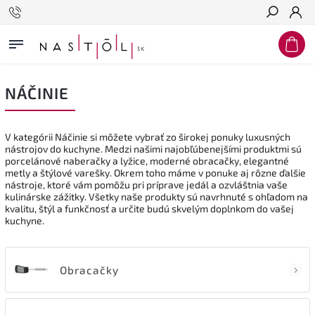
Hľadať
NÁČINIE
V kategórii Náčinie si môžete vybrať zo širokej ponuky luxusných
nástrojov do kuchyne. Medzi našimi najobľúbenejšími produktmi sú
porcelánové naberačky a lyžice, moderné obracačky, elegantné
metly a štýlové varešky. Okrem toho máme v ponuke aj rôzne ďalšie
nástroje, ktoré vám pomôžu pri príprave jedál a ozvláštnia vaše
kulinárske zážitky. Všetky naše produkty sú navrhnuté s ohľadom na
kvalitu, štýl a funkčnosť a určite budú skvelým doplnkom do vašej
kuchyne.
Obracačky