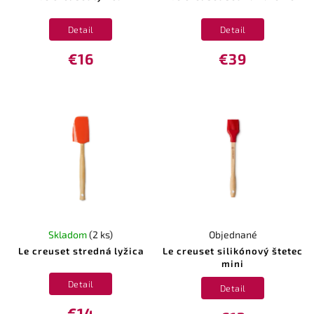
Detail
Detail
€16
€39
Skladom
(2 ks)
Objednané
Le creuset stredná lyžica
Le creuset silikónový štetec
mini
Detail
Detail
€14