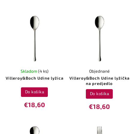
Skladom
(4 ks)
Objednané
Villeroy&Boch Udine lyžica
Villeroy&Boch Udine lyžička
na predjedlo
Do košíka
Do košíka
€18,60
€18,60