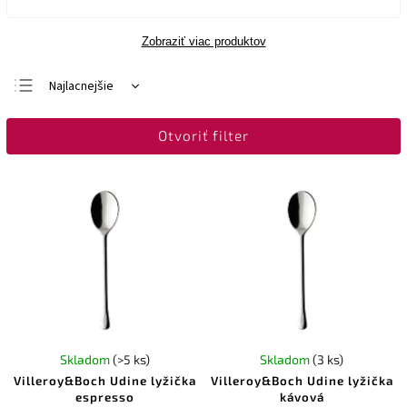
Zobraziť viac produktov
Najlacnejšie
Najdrahšie
Otvoriť filter
Najpredávanejšie
Abecedne
Skladom
(>5 ks)
Skladom
(3 ks)
Villeroy&Boch Udine lyžička
Villeroy&Boch Udine lyžička
espresso
kávová