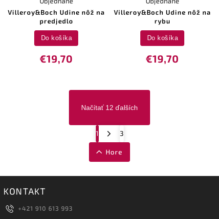
Objednané
Objednané
Villeroy&Boch Udine nôž na
Villeroy&Boch Udine nôž na
predjedlo
rybu
Do košíka
Do košíka
€19,70
€19,70
Načítať 12 ďalších
1
3
Hore
KONTAKT
+421 910 613 993