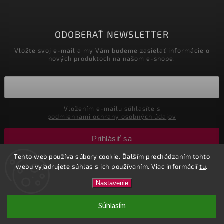
ODOBERAŤ NEWSLETTER
Vložte svoj e-mail a my Vám budeme zasielať informácie o
nových produktoch na našom e-shope.
Vložením e-mailu súhlasíte s
podmienkami ochrany osobných údajov
Prihlásiť sa
Tento web používa súbory cookie. Ďalším prechádzaním tohto
webu vyjadrujete súhlas s ich používaním. Viac informácií
tu
.
Copyright 2026
Nastol.sk
. Všetky práva vyhradené.
Nastavenie
Vytvořil
Shoptet
| Design
Shoptak.cz.
| Marketing
Tricks
Súhlasím