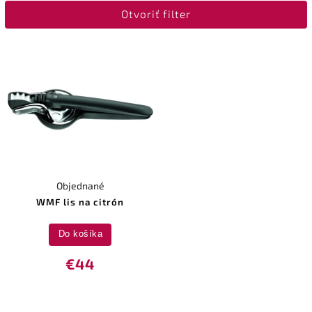
Otvoriť filter
Najpredávanejšie
Abecedne
Objednané
WMF lis na citrón
Do košíka
€44