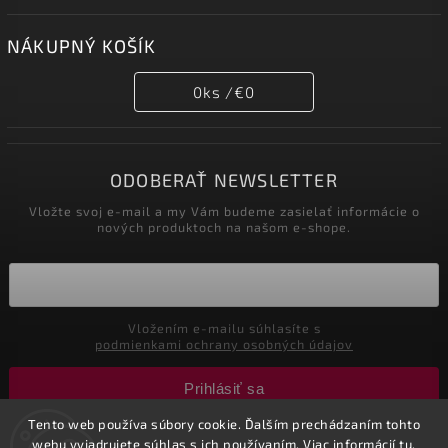
NÁKUPNÝ KOŠÍK
0
ks /
€0
ODOBERAŤ NEWSLETTER
Vložte svoj e-mail a my Vám budeme zasielať informácie o
nových produktoch na našom e-shope.
Vložením e-mailu súhlasíte s
podmienkami ochrany osobných údajov
Prihlásiť sa
Tento web používa súbory cookie. Ďalším prechádzaním tohto
webu vyjadrujete súhlas s ich používaním. Viac informácií
tu
.