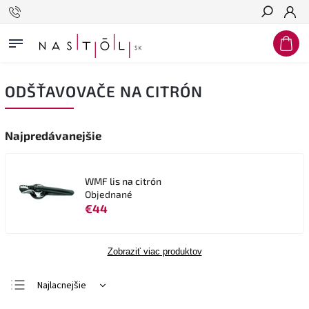
Hľadať
ODŠŤAVOVAČE NA CITRÓN
Najpredávanejšie
WMF lis na citrón
Objednané
€44
Zobraziť viac produktov
Najlacnejšie
Najdrahšie