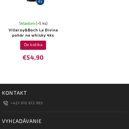
Skladom
(>5 ks)
Villeroy&Boch La Divina
pohár na whisky 4ks
Do košíka
€54,90
KONTAKT
+421 910 613 993
VYHĽADÁVANIE