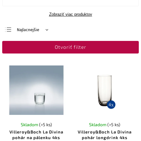
Zobraziť viac produktov
Najlacnejšie
Najdrahšie
Otvoriť filter
Najpredávanejšie
Abecedne
Skladom
(>5 ks)
Skladom
(>5 ks)
Villeroy&Boch La Divina
Villeroy&Boch La Divina
pohár na pálenku 4ks
pohár longdrink 4ks