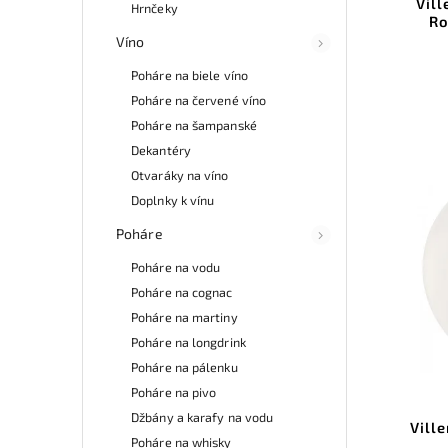
Vil
Hrnčeky
Ro
Víno
Poháre na biele víno
Poháre na červené víno
Poháre na šampanské
Dekantéry
Otvaráky na víno
Doplnky k vínu
Poháre
Poháre na vodu
Poháre na cognac
Poháre na martiny
Poháre na longdrink
Poháre na pálenku
Poháre na pivo
Džbány a karafy na vodu
Vill
Poháre na whisky