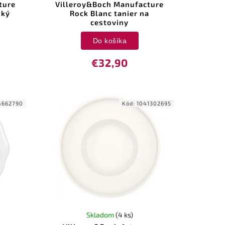
ture
Villeroy&Boch Manufacture
oký
Rock Blanc tanier na
cestoviny
Do košíka
€32,90
4662790
Kód:
1041302695
Skladom
(4 ks)