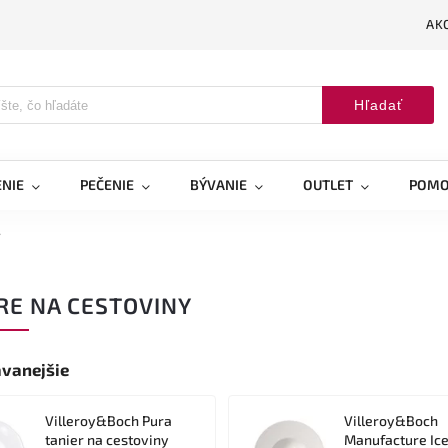
AK
Hľadať
NIE
PEČENIE
BÝVANIE
OUTLET
POMO
y
RE NA CESTOVINY
vanejšie
Villeroy&Boch Pura
Villeroy&Boch
tanier na cestoviny
Manufacture Ic