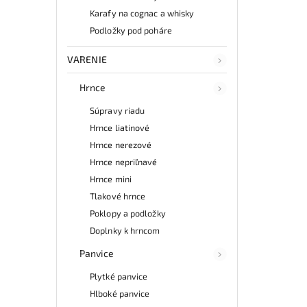
Karafy na cognac a whisky
Podložky pod poháre
VARENIE
Hrnce
Súpravy riadu
Hrnce liatinové
Hrnce nerezové
Hrnce nepriľnavé
Hrnce mini
Tlakové hrnce
Poklopy a podložky
Doplnky k hrncom
Panvice
Plytké panvice
Hlboké panvice