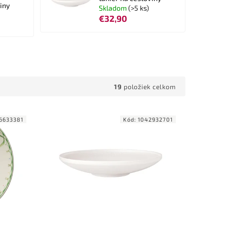
viny
Skladom
(>5 ks)
€32,90
19
položiek celkom
6633381
Kód:
1042932701