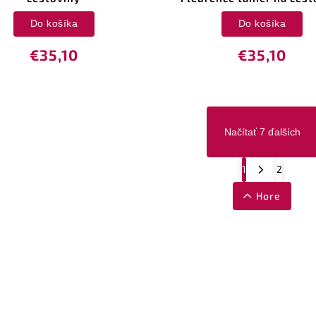
Do košíka
Do košíka
€35,10
€35,10
Načítať 7 ďalších
1
2
Hore