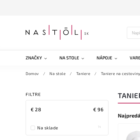
ZNAČKY
NA STOLE
NÁPOJE
VARE
Domov
/
Na stole
/
Taniere
/
Taniere na cestovin
TANIE
FILTRE
€
28
€
96
Najpredá
14
Na sklade