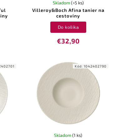
Skladom
(>5 ks)
ful
Villeroy&Boch Afina tanier na
viny
cestoviny
Do košíka
€32,90
2402701
Kód:
1042402790
Skladom
(1 ks)