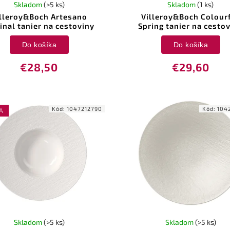
Skladom
(>5 ks)
Skladom
(1 ks)
lleroy&Boch Artesano
Villeroy&Boch Colour
inal tanier na cestoviny
Spring tanier na cesto
Do košíka
Do košíka
€28,50
€29,60
Kód:
1047212790
Kód:
104
A
Skladom
(>5 ks)
Skladom
(>5 ks)