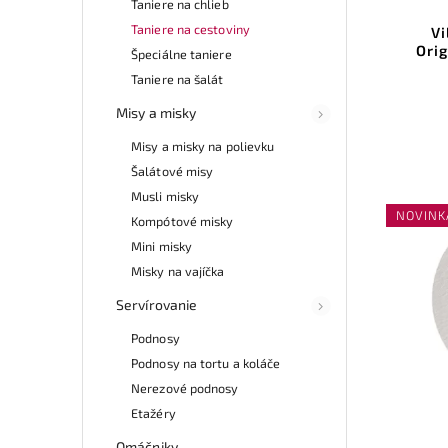
Taniere na chlieb
Taniere na cestoviny
Vi
Orig
Špeciálne taniere
Taniere na šalát
Misy a misky
Misy a misky na polievku
Šalátové misy
Musli misky
NOVINK
Kompótové misky
Mini misky
Misky na vajíčka
Servírovanie
Podnosy
Podnosy na tortu a koláče
Nerezové podnosy
Etažéry
Omáčniky