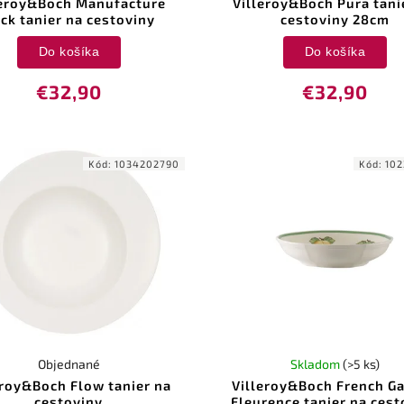
leroy&Boch Manufacture
Villeroy&Boch Pura tani
ck tanier na cestoviny
cestoviny 28cm
Do košíka
Do košíka
€32,90
€32,90
Kód:
1034202790
Kód:
102
Objednané
Skladom
(>5 ks)
eroy&Boch Flow tanier na
Villeroy&Boch French G
cestoviny
Fleurence tanier na cest