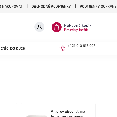
O NAKUPOVAŤ
OBCHODNÉ PODMIENKY
PODMIENKY OCHRANY
Nákupný košík
Prázdny košík
+421 910 613 993
CNÍCI DO KUCHYNE
DETI
Villeroy&Boch Afina
e
tanier na cestoviny