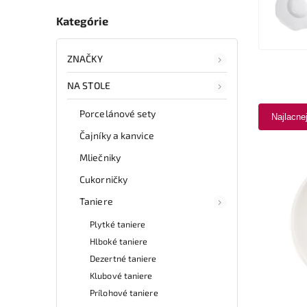
Kategórie
ZNAČKY
NA STOLE
Porcelánové sety
Najlacne
Čajníky a kanvice
Mliečniky
Cukorničky
Taniere
Plytké taniere
Hlboké taniere
Dezertné taniere
Klubové taniere
Prílohové taniere