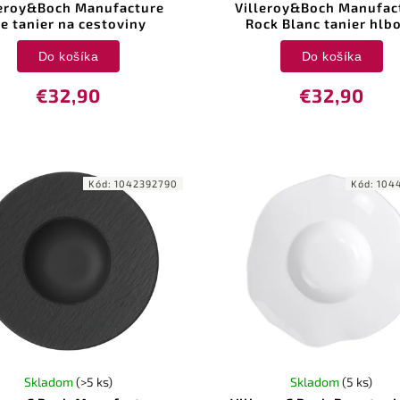
leroy&Boch Manufacture
Villeroy&Boch Manufac
ce tanier na cestoviny
Rock Blanc tanier hlb
Do košíka
Do košíka
€32,90
€32,90
Kód:
1042392790
Kód:
104
Skladom
(>5 ks)
Skladom
(5 ks)