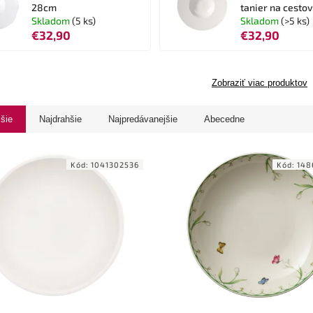
28cm
tanier na cesto
Skladom
(5 ks)
Skladom
(>5 ks)
€32,90
€32,90
Zobraziť viac produktov
jšie
Najdrahšie
Najpredávanejšie
Abecedne
Kód:
1041302536
Kód:
148