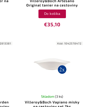
er na
Villeroy&Boch Artesano
Original tanier na cestoviny
Do košíka
€35,10
2813381
Kód:
1042578472
Skladom
(3 ks)
arden
Villeroy&Boch Vapiano misky
oviny
na cestoviny set 2ks