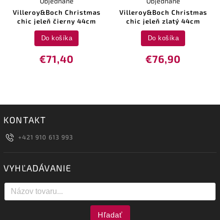
Objednané
Objednané
Villeroy&Boch Christmas
Villeroy&Boch Christmas
chic jeleň čierny 44cm
chic jeleň zlatý 44cm
Do košíka
Do košíka
€71,40
€76,90
KONTAKT
+421 910 613 993
VYHĽADÁVANIE
Hľadať