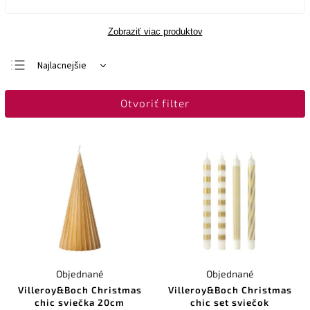
Zobraziť viac produktov
Najlacnejšie
Najdrahšie
Otvoriť filter
Najpredávanejšie
Abecedne
Objednané
Objednané
Villeroy&Boch Christmas
Villeroy&Boch Christmas
chic sviečka 20cm
chic set sviečok