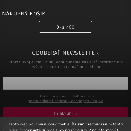
NÁKUPNÝ KOŠÍK
0
ks /
€0
ODOBERAŤ NEWSLETTER
Vložte svoj e-mail a my Vám budeme zasielať informácie o
nových produktoch na našom e-shope.
Vložením e-mailu súhlasíte s
podmienkami ochrany osobných údajov
Prihlásiť sa
Tento web používa súbory cookie. Ďalším prechádzaním tohto
webu vyjadrujete súhlas s ich používaním. Viac informácií
tu
.