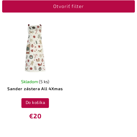
Otvoriť filter
Najdrahšie
Abecedne
Skladom
(5 ks)
Sander zástera All 4Xmas
Do košíka
€20