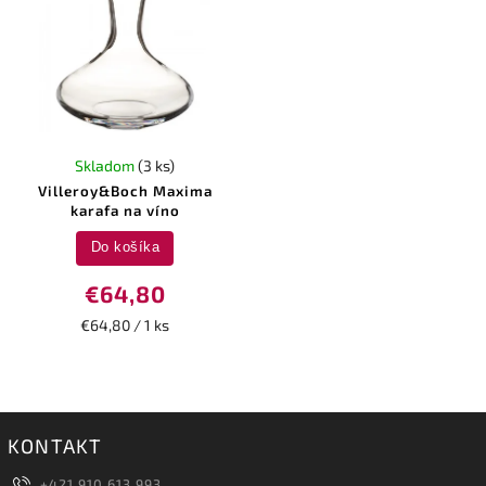
Skladom
(3 ks)
Villeroy&Boch Maxima
karafa na víno
Do košíka
€64,80
€64,80 / 1 ks
KONTAKT
+421 910 613 993