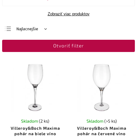
Zobraziť viac produktov
Najlacnejšie
Najdrahšie
Otvoriť filter
Najpredávanejšie
Abecedne
Skladom
(2 ks)
Skladom
(>5 ks)
Villeroy&Boch Maxima
Villeroy&Boch Maxima
pohár na biele víno
pohár na červené víno