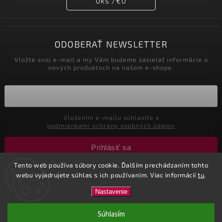
0
ks /
€0
ODOBERAŤ NEWSLETTER
Vložte svoj e-mail a my Vám budeme zasielať informácie o
nových produktoch na našom e-shope.
Vložením e-mailu súhlasíte s
podmienkami ochrany osobných údajov
Prihlásiť sa
Tento web používa súbory cookie. Ďalším prechádzaním tohto
webu vyjadrujete súhlas s ich používaním. Viac informácií
tu
.
Copyright 2026
Nastol.sk
. Všetky práva vyhradené.
Nastavenie
Vytvořil
Shoptet
| Design
Shoptak.cz.
| Marketing
Tricks
Súhlasím