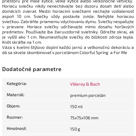
priestoru pre malé kytice, veľké kytice alebo veľkonočné vetvičky.
Horiacu sviečku nikdy nenechávajte bez dozoru dosah detí alebo
domácich zvierat. Medzi horiacimi sviečkami nechajte vzdialenosť
aspoň 10 cm. Sviečky vždy postavte zvisle. Nehýbte horiacou
sviečkou. Zabráňte priamemu vdychovaniu dymu. Sviečky nespaľujte
v prievane. Horiace sviečky udržiavajte mimo dosahu horľavých
predmetov. Používajte iba žiaruvzdorné svietniky. Odrežte okraj, ak
je vyšší ako 1 cm. Neumiestňujte sviečky do blízkosti zdroja tepla.
Knôt skráťte na 1 cm.
Váza s kvetmi štýlovo doplní každú jarnú a veľkonočnú dekoráciu a
dá sa skvele skombinovať s porcelánom Colorful Spring a For Me
Dodatočné parametre
Kategória
:
Villeroy & Boch
Materiál
:
premium porcelán
Objem
:
150 ml
Rozmer
:
75x75x106 mm
Hmotnosť
:
150 g