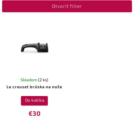
Otvoriť filter
Najdrahšie
Abecedne
Skladom
(2 ks)
Le creuset brúska na nože
Do košíka
€30