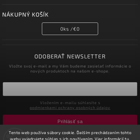
NÁKUPNÝ KOŠÍK
0
ks /
€0
ODOBERAŤ NEWSLETTER
Vložte svoj e-mail a my Vám budeme zasielať informácie o
nových produktoch na našom e-shope.
Vložením e-mailu súhlasíte s
podmienkami ochrany osobných údajov
Prihlásiť sa
Tento web používa súbory cookie. Ďalším prechádzaním tohto
webu vyjadrujete súhlas s ich používaním. Viac informácií
tu
.