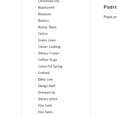
Christmas chic
Podro
Blacksmith
Blossom
Popis p
Boston
Bunny Tales
Cellini
Green Lines
Clever Cooking
Disney Frozen
Coffee To go
Colourful Spring
Crafted
Daily Line
Design Naif
Dressed Up
Disney stitch
Ella Gold
Ella Satin