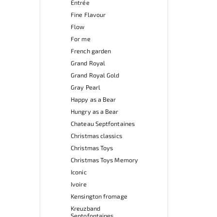
Entrée
Fine Flavour
Flow
For me
French garden
Grand Royal
Grand Royal Gold
Gray Pearl
Happy as a Bear
Hungry as a Bear
Chateau Septfontaines
Christmas classics
Christmas Toys
Christmas Toys Memory
Iconic
Ivoire
Kensington fromage
Kreuzband
Septofontaines