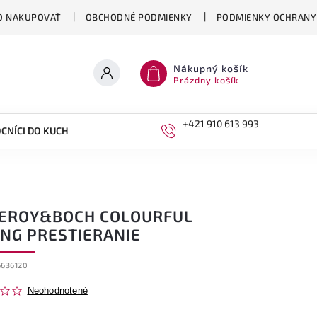
O NAKUPOVAŤ
OBCHODNÉ PODMIENKY
PODMIENKY OCHRANY
Nákupný košík
Prázdny košík
+421 910 613 993
CNÍCI DO KUCHYNE
DETI
LEROY&BOCH COLOURFUL
ING PRESTIERANIE
6636120
Neohodnotené