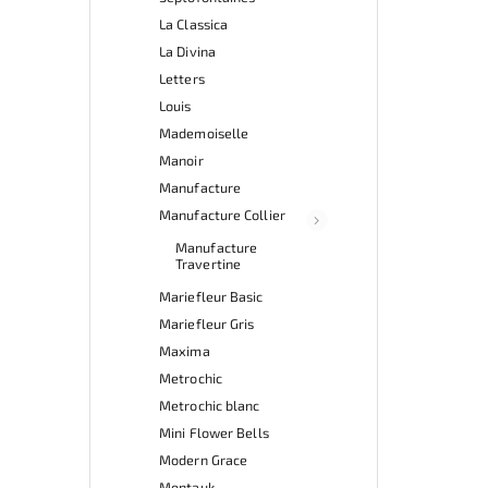
La Classica
La Divina
Letters
Louis
Mademoiselle
Manoir
Manufacture
Manufacture Collier
Manufacture
Travertine
Mariefleur Basic
Mariefleur Gris
Maxima
Metrochic
Metrochic blanc
Mini Flower Bells
Modern Grace
Montauk