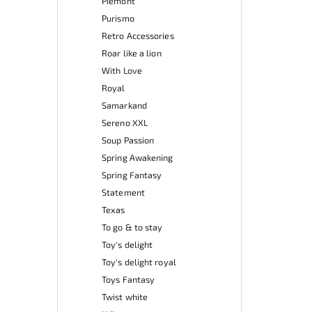
Piemont
Purismo
Retro Accessories
Roar like a lion
With Love
Royal
Samarkand
Sereno XXL
Soup Passion
Spring Awakening
Spring Fantasy
Statement
Texas
To go & to stay
Toy's delight
Toy's delight royal
Toys Fantasy
Twist white