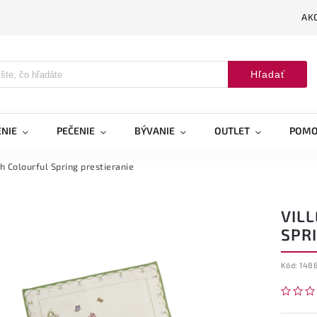
AK
Hľadať
NIE
PEČENIE
BÝVANIE
OUTLET
POMO
 Colourful Spring prestieranie
VIL
SPR
Kód:
148