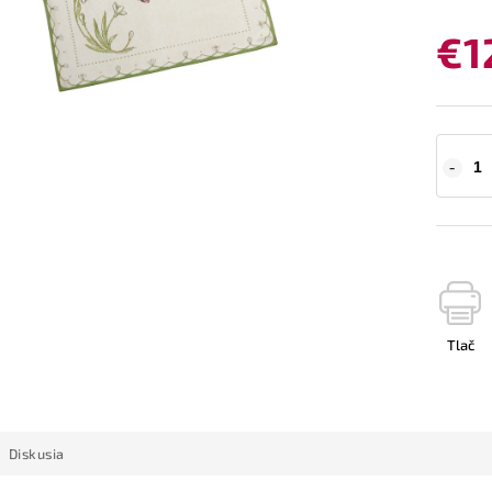
€1
Tlač
Diskusia