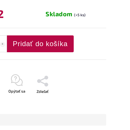
2
Skladom
(>5 ks)
Pridať do košíka
Opýtať sa
Zdieľať