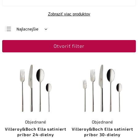
Zobraziť viac produktov
Najlacnejšie
Najdrahšie
Otvoriť filter
Najpredávanejšie
Abecedne
Objednané
Objednané
Villeroy&Boch Ella satiniert
Villeroy&Boch Ella satiniert
príbor 24-dielny
príbor 30-dielny