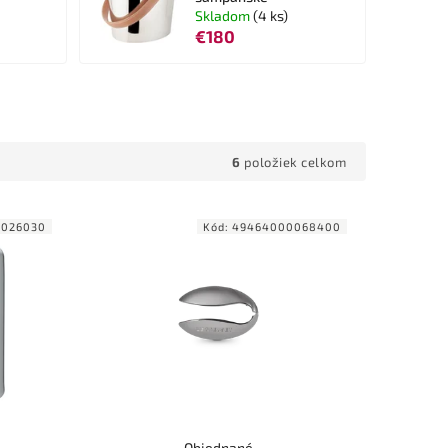
Skladom
(4 ks)
€180
6
položiek celkom
1026030
Kód:
49464000068400
Objednané