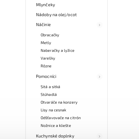
Mlynčeky
Nádoby na olej/ocot
Náčinie
Obracačky
Metly
Naberačky a lyžice
Varešky
Rôzne
Pomocníci
Sitá a sitká
Stúhadlá
Otvaráče na konzery
Lisy na cesnak
Odšťavovače na citrón
Nožnice a kliešte
Kuchynské doplnky