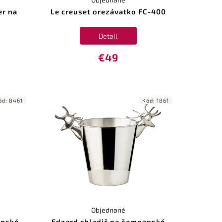
r na
Le creuset orezávatko FC-400
Detail
€49
ód:
8461
Kód:
1861
Objednané
anské
Edzard chladič na šampanské