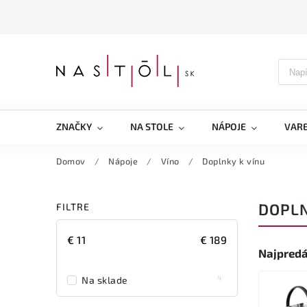
ZNAČKY
NA STOLE
NÁPOJE
VARE
Domov
/
Nápoje
/
Víno
/
Doplnky k vínu
DOPLN
FILTRE
€
11
€
189
Najpredá
4
Na sklade