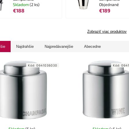
Skladom
(2 ks)
Objednané
€188
€189
Zobraziť viac produktov
jšie
Najdrahšie
Najpredávanejšie
Abecedne
Kód:
0641036030
Kód:
064
Skladom
(5 ks)
Skladom
(>5 ks)