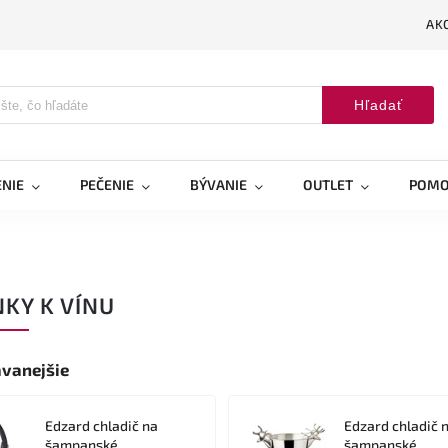
AK
Hľadať
NIE
PEČENIE
BÝVANIE
OUTLET
POMO
KY K VÍNU
vanejšie
Edzard chladič na
Edzard chladič 
šampanské
šampanské