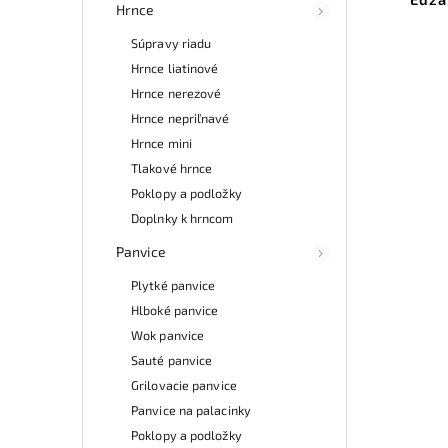
Hrnce
Súpravy riadu
Hrnce liatinové
Hrnce nerezové
Hrnce nepriľnavé
Hrnce mini
Tlakové hrnce
Poklopy a podložky
Doplnky k hrncom
Panvice
Plytké panvice
Hlboké panvice
Wok panvice
Sauté panvice
Grilovacie panvice
Panvice na palacinky
Poklopy a podložky