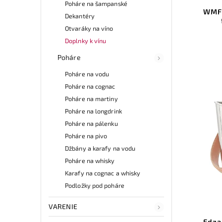
Poháre na šampanské
WMF 
Dekantéry
Otvaráky na víno
Doplnky k vínu
Poháre
Poháre na vodu
Poháre na cognac
Poháre na martiny
Poháre na longdrink
Poháre na pálenku
Poháre na pivo
Džbány a karafy na vodu
Poháre na whisky
Karafy na cognac a whisky
Podložky pod poháre
VARENIE
Edza