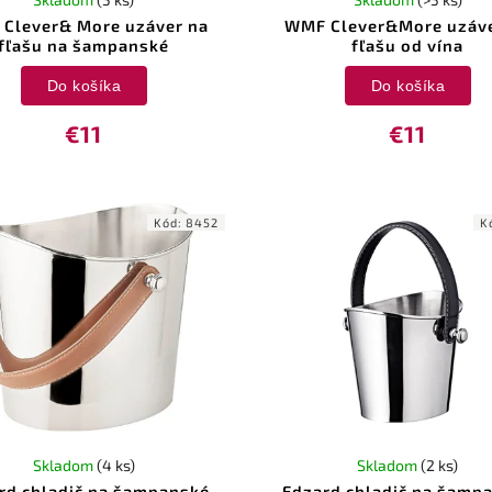
Clever& More uzáver na
WMF Clever&More uzáve
fľašu na šampanské
fľašu od vína
Do košíka
Do košíka
€11
€11
Kód:
8452
K
Skladom
(4 ks)
Skladom
(2 ks)
rd chladič na šampanské
Edzard chladič na šamp