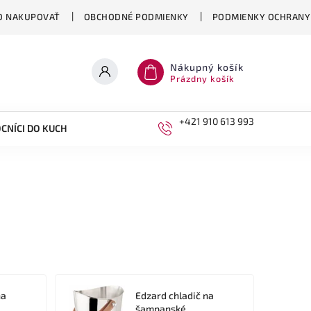
O NAKUPOVAŤ
OBCHODNÉ PODMIENKY
PODMIENKY OCHRANY
Nákupný košík
Prázdny košík
+421 910 613 993
CNÍCI DO KUCHYNE
DETI
na
Edzard chladič na
šampanské