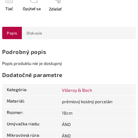
Tlač
Opýtať sa
Zdieľať
Popis
Diskusia
Podrobný popis
Popis produktu nie je dostupný
Dodatočné parametre
Kategória
:
Villeroy & Boch
Materiál
:
prémiový kostný porcelán
Rozmer
:
18cm
Umývačka riadu
:
ÁNO
Mikrovlnná rúra
:
ÁNO