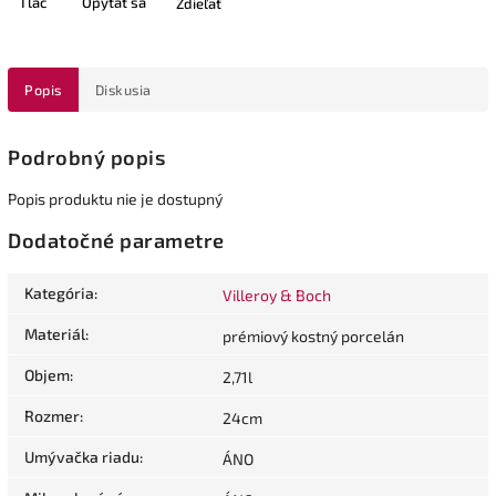
Tlač
Opýtať sa
Zdieľať
Popis
Diskusia
Podrobný popis
Popis produktu nie je dostupný
Dodatočné parametre
Kategória
:
Villeroy & Boch
Materiál
:
prémiový kostný porcelán
Objem
:
2,71l
Rozmer
:
24cm
Umývačka riadu
:
ÁNO