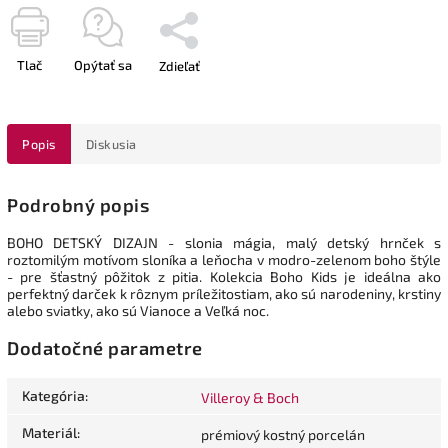
Tlač
Opýtať sa
Zdieľať
Popis
Diskusia
Podrobný popis
BOHO DETSKÝ DIZAJN - slonia mágia, malý detský hrnček s
roztomilým motívom sloníka a leňocha v modro-zelenom boho štýle
- pre šťastný pôžitok z pitia. Kolekcia Boho Kids je ideálna ako
perfektný darček k rôznym príležitostiam, ako sú narodeniny, krstiny
alebo sviatky, ako sú Vianoce a Veľká noc.
Dodatočné parametre
Kategória
:
Villeroy & Boch
Materiál
:
prémiový kostný porcelán