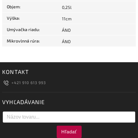
Objem
:
0,25l
Výška
:
11cm
Umývačka riadu
:
ÁNO
Mikrovlnná rúra
:
ÁNO
KONTAKT
+421 910 613 993
VYHĽADÁVANIE
Hľadať