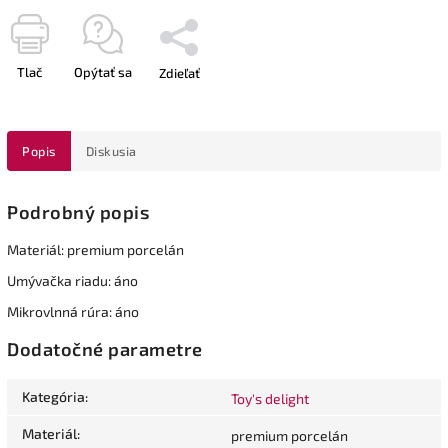
Tlač
Opýtať sa
Zdieľať
Popis
Diskusia
Podrobný popis
Materiál: premium porcelán
Umývačka riadu: áno
Mikrovlnná rúra: áno
Dodatočné parametre
Kategória
:
Toy's delight
Materiál
:
premium porcelán