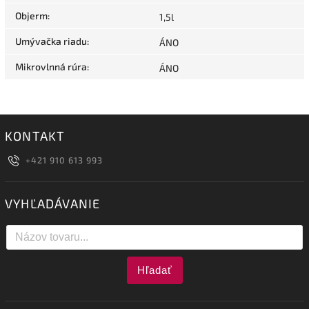
Objerm
:
1,5l
Umývačka riadu
:
ÁNO
Mikrovlnná rúra
:
ÁNO
KONTAKT
+421 910 613 993
VYHĽADÁVANIE
Hľadať