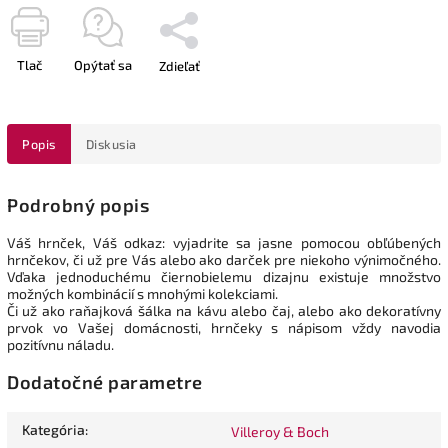
Tlač
Opýtať sa
Zdieľať
Popis
Diskusia
Podrobný popis
Váš hrnček, Váš odkaz: vyjadrite sa jasne pomocou obľúbených
hrnčekov, či už pre Vás alebo ako darček pre niekoho výnimočného.
Vďaka jednoduchému čiernobielemu dizajnu existuje množstvo
možných kombinácií s mnohými kolekciami.
Či už ako raňajková šálka na kávu alebo čaj, alebo ako dekoratívny
prvok vo Vašej domácnosti, hrnčeky s nápisom vždy navodia
pozitívnu náladu.
Dodatočné parametre
Kategória
:
Villeroy & Boch