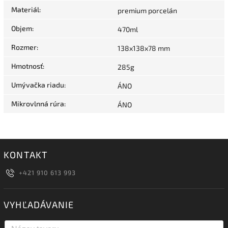
Materiál
:
premium porcelán
Objem
:
470ml
Rozmer
:
138x138x78 mm
Hmotnosť
:
285g
Umývačka riadu
:
ÁNO
Mikrovlnná rúra
:
ÁNO
KONTAKT
+421 910 613 993
VYHĽADÁVANIE