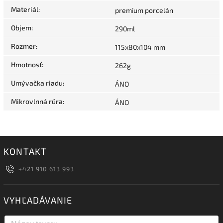
Materiál
:
premium porcelán
Objem
:
290ml
Rozmer
:
115x80x104 mm
Hmotnosť
:
262g
Umývačka riadu
:
ÁNO
Mikrovlnná rúra
:
ÁNO
KONTAKT
+421 910 613 993
VYHĽADÁVANIE