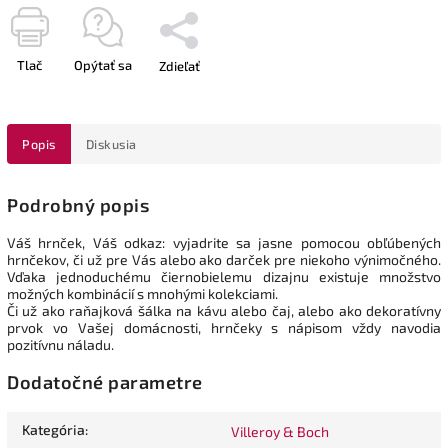
Tlač
Opýtať sa
Zdieľať
Popis
Diskusia
Podrobný popis
Váš hrnček, Váš odkaz: vyjadrite sa jasne pomocou obľúbených
hrnčekov, či už pre Vás alebo ako darček pre niekoho výnimočného.
Vďaka jednoduchému čiernobielemu dizajnu existuje množstvo
možných kombinácií s mnohými kolekciami.
Či už ako raňajková šálka na kávu alebo čaj, alebo ako dekoratívny
prvok vo Vašej domácnosti, hrnčeky s nápisom vždy navodia
pozitívnu náladu.
Dodatočné parametre
Kategória
:
Villeroy & Boch