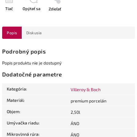
Tlač
Opýtať sa
Zdieľať
Popis
Diskusia
Podrobný popis
Popis produktu nie je dostupný
Dodatočné parametre
Kategória
:
Villeroy & Boch
Materiál
:
premium porcelán
Objem
:
2,50l
Umývačka riadu
:
ÁNO
Mikrovlnná rúra
:
ÁNO