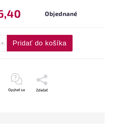
6,40
Objednané
Pridať do košíka
Opýtať sa
Zdieľať