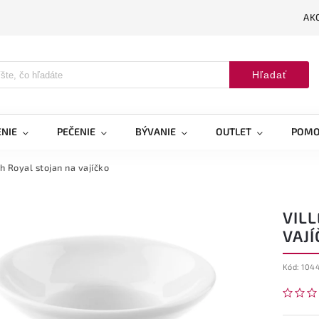
AK
Hľadať
NIE
PEČENIE
BÝVANIE
OUTLET
POMO
h Royal stojan na vajíčko
VIL
VAJÍ
Kód:
104