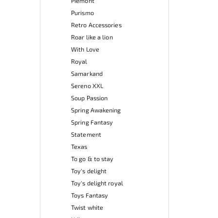
Piemont
Purismo
Retro Accessories
Roar like a lion
With Love
Royal
Samarkand
Sereno XXL
Soup Passion
Spring Awakening
Spring Fantasy
Statement
Texas
To go & to stay
Toy's delight
Toy's delight royal
Toys Fantasy
Twist white