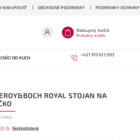
O NAKUPOVAŤ
OBCHODNÉ PODMIENKY
PODMIENKY OCHRANY
Nákupný košík
Prázdny košík
+421 910 613 993
CNÍCI DO KUCHYNE
DETI
LEROY&BOCH ROYAL STOJAN NA
ČKO
4121950
Neohodnotené