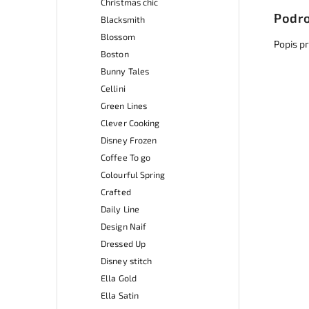
Christmas chic
Podro
Blacksmith
Blossom
Popis p
Boston
Bunny Tales
Cellini
Green Lines
Clever Cooking
Disney Frozen
Coffee To go
Colourful Spring
Crafted
Daily Line
Design Naif
Dressed Up
Disney stitch
Ella Gold
Ella Satin