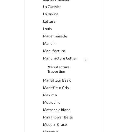
La Classica
La Divina
Letters
Louis
Mademoiselle
Manoir
Manufacture
Manufacture Collier
Manufacture
Travertine
Mariefleur Basic
Mariefleur Gris
Maxima
Metrochic
Metrochic blanc
Mini Flower Bells
Modern Grace
Montauk