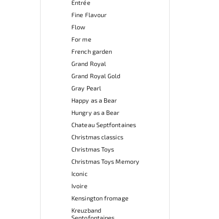
Entrée
Fine Flavour
Flow
For me
French garden
Grand Royal
Grand Royal Gold
Gray Pearl
Happy as a Bear
Hungry as a Bear
Chateau Septfontaines
Christmas classics
Christmas Toys
Christmas Toys Memory
Iconic
Ivoire
Kensington fromage
Kreuzband
Septofontaines