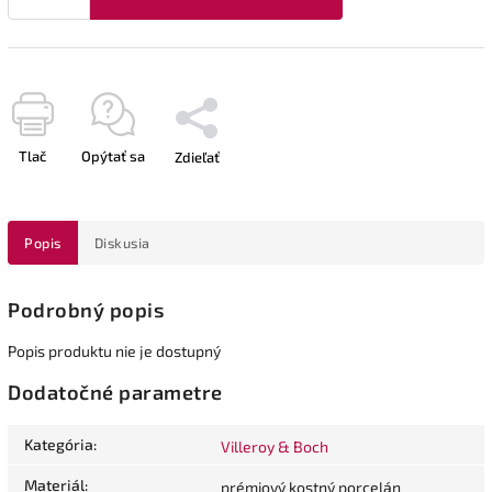
Tlač
Opýtať sa
Zdieľať
Popis
Diskusia
Podrobný popis
Popis produktu nie je dostupný
Dodatočné parametre
Kategória
:
Villeroy & Boch
Materiál
:
prémiový kostný porcelán