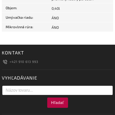
Objem
:
0,40l
Umývačka riadu
:
ÁNO
Mikrovlnná rúra
:
ÁNO
KONTAKT
+421 910 613 993
VYHĽADÁVANIE
Hľadať