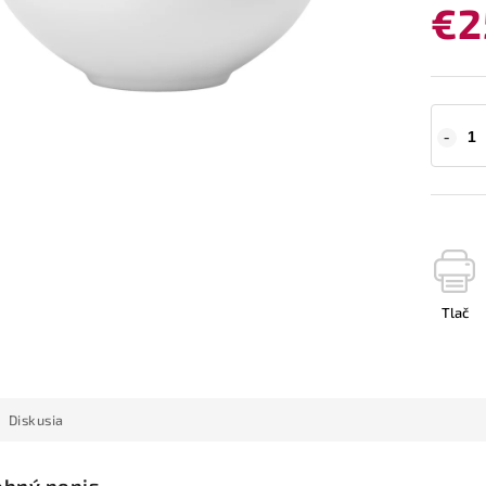
€2
Tlač
Diskusia