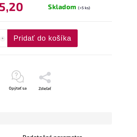
5,20
Skladom
(>5 ks)
Pridať do košíka
Opýtať sa
Zdieľať