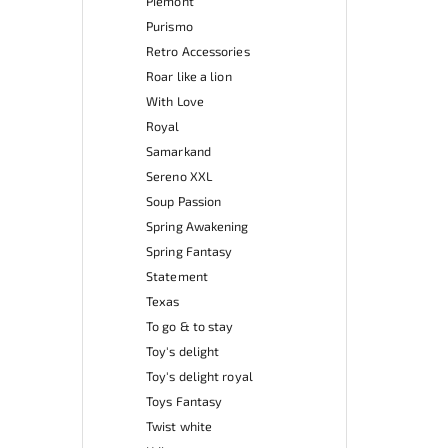
Piemont
Purismo
Retro Accessories
Roar like a lion
With Love
Royal
Samarkand
Sereno XXL
Soup Passion
Spring Awakening
Spring Fantasy
Statement
Texas
To go & to stay
Toy's delight
Toy's delight royal
Toys Fantasy
Twist white