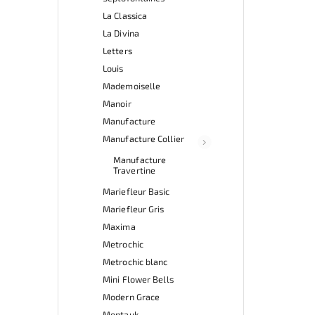
La Classica
La Divina
Letters
Louis
Mademoiselle
Manoir
Manufacture
Manufacture Collier
Manufacture
Travertine
Mariefleur Basic
Mariefleur Gris
Maxima
Metrochic
Metrochic blanc
Mini Flower Bells
Modern Grace
Montauk