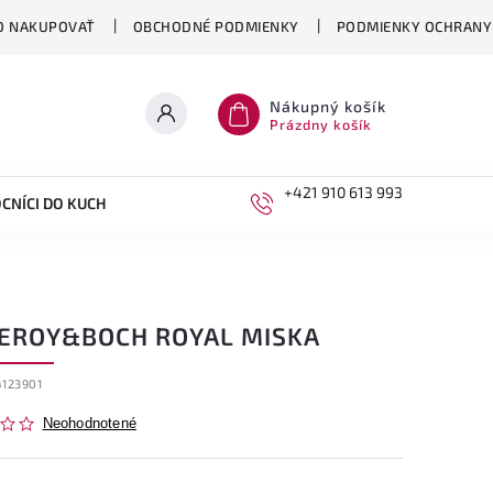
O NAKUPOVAŤ
OBCHODNÉ PODMIENKY
PODMIENKY OCHRANY
Nákupný košík
Prázdny košík
+421 910 613 993
CNÍCI DO KUCHYNE
DETI
LEROY&BOCH ROYAL MISKA
4123901
Neohodnotené