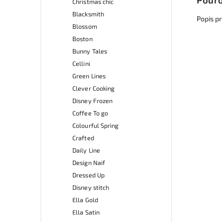
Podro
Christmas chic
Blacksmith
Popis p
Blossom
Boston
Bunny Tales
Cellini
Green Lines
Clever Cooking
Disney Frozen
Coffee To go
Colourful Spring
Crafted
Daily Line
Design Naif
Dressed Up
Disney stitch
Ella Gold
Ella Satin