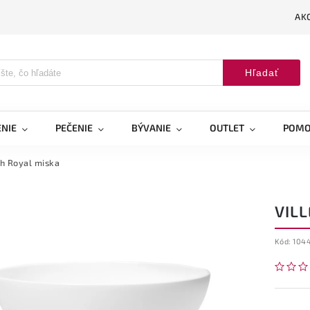
AK
Hľadať
NIE
PEČENIE
BÝVANIE
OUTLET
POMO
h Royal miska
VIL
Kód:
104