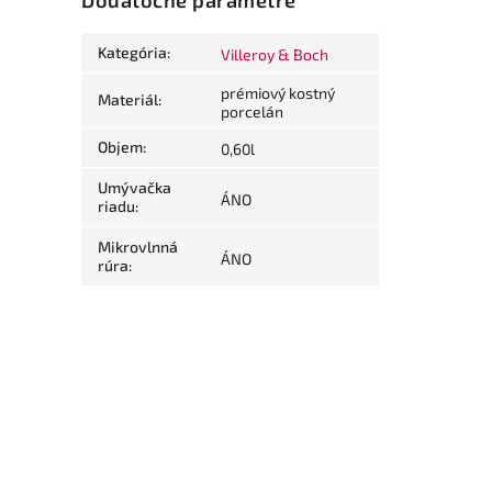
Dodatočné parametre
Kategória
:
Villeroy & Boch
prémiový kostný
Materiál
:
porcelán
Objem
:
0,60l
Umývačka
ÁNO
riadu
:
Mikrovlnná
ÁNO
rúra
: