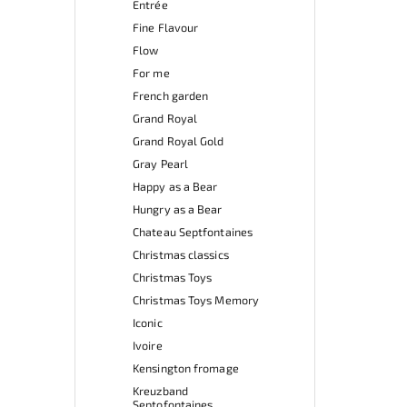
Entrée
Fine Flavour
Flow
For me
French garden
Grand Royal
Grand Royal Gold
Gray Pearl
Happy as a Bear
Hungry as a Bear
Chateau Septfontaines
Christmas classics
Christmas Toys
Christmas Toys Memory
Iconic
Ivoire
Kensington fromage
Kreuzband
Septofontaines