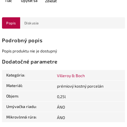
Tlač
Opýtať sa
Zdieľať
Popis
Diskusia
Podrobný popis
Popis produktu nie je dostupný
Dodatočné parametre
Kategória
:
Villeroy & Boch
Materiál
:
prémiový kostný porcelán
Objem
:
0,25l
Umývačka riadu
:
ÁNO
Mikrovlnná rúra
:
ÁNO