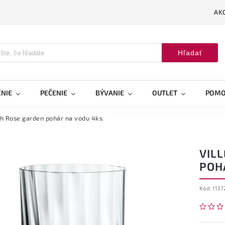
AK
Hľadať
NIE
PEČENIE
BÝVANIE
OUTLET
POMO
h Rose garden pohár na vodu 4ks
VIL
POH
Kód:
1137