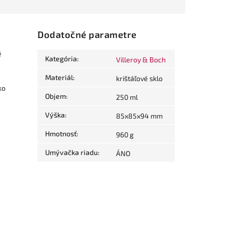
Dodatočné parametre
é
Kategória
:
Villeroy & Boch
Materiál
:
krištáľové sklo
ko
Objem
:
250 ml
Výška
:
85x85x94 mm
Hmotnosť
:
960 g
Umývačka riadu
:
ÁNO