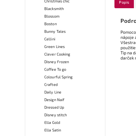
Christmas chic
Popis
Blacksmith
Blossom
Podro
Boston
Bunny Tales
Pomocou
nápoje 
Cellini
Všestra
Green Lines
použiti
Tip na d
Clever Cooking
darček n
Disney Frozen
Coffee To go
Colourful Spring
Crafted
Daily Line
Design Naif
Dressed Up
Disney stitch
Ella Gold
Ella Satin