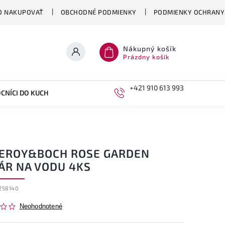
O NAKUPOVAŤ
OBCHODNÉ PODMIENKY
PODMIENKY OCHRANY
Nákupný košík
Prázdny košík
+421 910 613 993
CNÍCI DO KUCHYNE
DETI
LEROY&BOCH ROSE GARDEN
ÁR NA VODU 4KS
258140
Neohodnotené