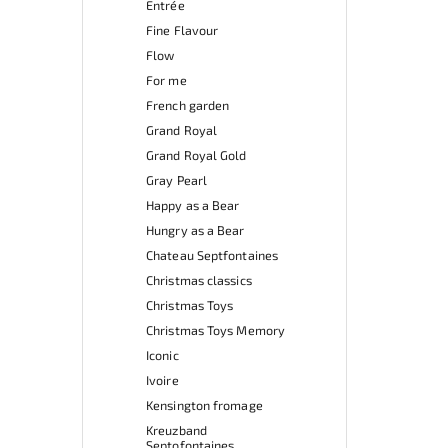
Entrée
Fine Flavour
Flow
For me
French garden
Grand Royal
Grand Royal Gold
Gray Pearl
Happy as a Bear
Hungry as a Bear
Chateau Septfontaines
Christmas classics
Christmas Toys
Christmas Toys Memory
Iconic
Ivoire
Kensington fromage
Kreuzband
Septofontaines