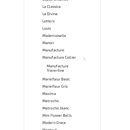
La Classica
La Divina
Letters
Louis
Mademoiselle
Manoir
Manufacture
Manufacture Collier
Manufacture
Travertine
Mariefleur Basic
Mariefleur Gris
Maxima
Metrochic
Metrochic blanc
Mini Flower Bells
Modern Grace
Montauk