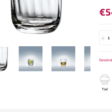
€5
Detailn
Tlač