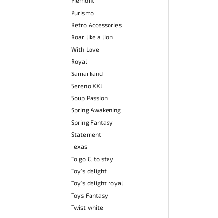
Piemont
Purismo
Retro Accessories
Roar like a lion
With Love
Royal
Samarkand
Sereno XXL
Soup Passion
Spring Awakening
Spring Fantasy
Statement
Texas
To go & to stay
Toy's delight
Toy's delight royal
Toys Fantasy
Twist white