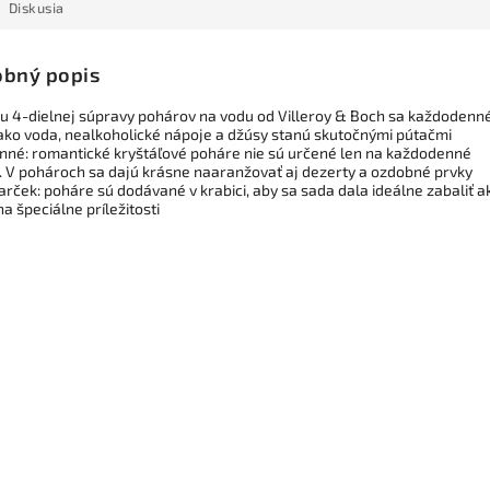
Diskusia
bný popis
 4-dielnej súpravy pohárov na vodu od Villeroy & Boch sa každodenn
ako voda, nealkoholické nápoje a džúsy stanú skutočnými pútačmi
nné: romantické kryštáľové poháre nie sú určené len na každodenné
e. V pohároch sa dajú krásne naaranžovať aj dezerty a ozdobné prvky
arček: poháre sú dodávané v krabici, aby sa sada dala ideálne zabaliť a
a špeciálne príležitosti