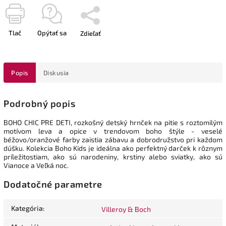
Tlač
Opýtať sa
Zdieľať
Popis
Diskusia
Podrobný popis
BOHO CHIC PRE DETI, rozkošný detský hrnček na pitie s roztomilým
motívom leva a opice v trendovom boho štýle - veselé
béžovo/oranžové farby zaistia zábavu a dobrodružstvo pri každom
dúšku. Kolekcia Boho Kids je ideálna ako perfektný darček k rôznym
príležitostiam, ako sú narodeniny, krstiny alebo sviatky, ako sú
Vianoce a Veľká noc.
Dodatočné parametre
Kategória
:
Villeroy & Boch