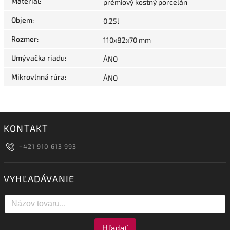
Materiál
:
prémiový kostný porcelán
Objem
:
0,25l
Rozmer
:
110x82x70 mm
Umývačka riadu
:
ÁNO
Mikrovlnná rúra
:
ÁNO
KONTAKT
+421 910 613 993
VYHĽADÁVANIE
Hľadať