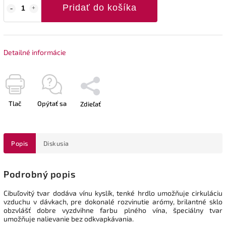
Pridať do košíka
Detailné informácie
Tlač
Opýtať sa
Zdieľať
Popis
Diskusia
Podrobný popis
Cibuľovitý tvar dodáva vínu kyslík, tenké hrdlo umožňuje cirkuláciu
vzduchu v dávkach, pre dokonalé rozvinutie arómy, brilantné sklo
obzvlášť dobre vyzdvihne farbu plného vína, špeciálny tvar
umožňuje nalievanie bez odkvapkávania.