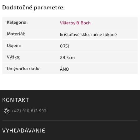
Dodatočné parametre
Kategória
:
Villeroy & Boch
Materiál
:
krištáľové sklo, ručne fúkané
Objem
:
0,75l
Výška
:
28,3cm
Umývačka riadu
:
ÁNO
KONTAKT
+421 910 613 993
VYHĽADÁVANIE