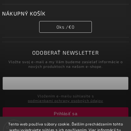
NÁKUPNÝ KOŠÍK
0
ks /
€0
ODOBERAŤ NEWSLETTER
Vložte svoj e-mail a my Vám budeme zasielať informácie o
nových produktoch na našom e-shope.
Vložením e-mailu súhlasíte s
podmienkami ochrany osobných údajov
Prihlásiť sa
Tento web používa súbory cookie. Ďalším prechádzaním tohto
webu vyjadrujete súhlas s ich používaním. Viac informácií
tu
.