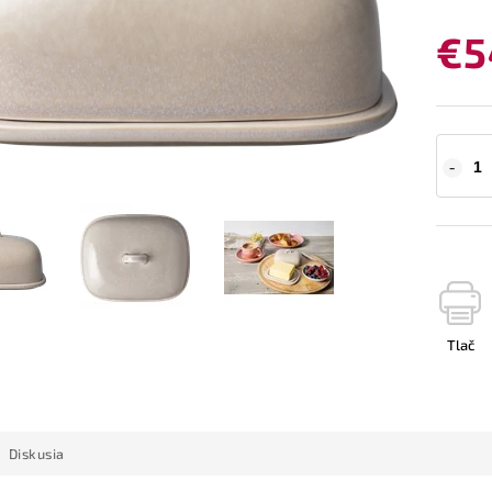
€5
Tlač
Diskusia