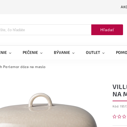
AK
Hľadať
NIE
PEČENIE
BÝVANIE
OUTLET
POMO
h Perlemor dóza na maslo
VIL
NA 
Kód:
1951