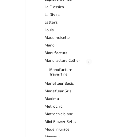
La Classica
La Divina
Letters
Louis
Mademoiselle
Manoir
Manufacture
Manufacture Collier
Manufacture
Travertine
Mariefleur Basic
Mariefleur Gris
Maxima
Metrochic
Metrochic blanc
Mini Flower Bells
Modern Grace
Montauk