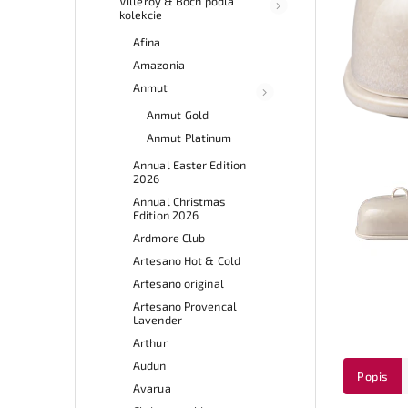
Villeroy & Boch podľa
kolekcie
Afina
Amazonia
Anmut
Anmut Gold
Anmut Platinum
Annual Easter Edition
2026
Annual Christmas
Edition 2026
Ardmore Club
Artesano Hot & Cold
Artesano original
Artesano Provencal
Lavender
Arthur
Audun
Popis
Avarua