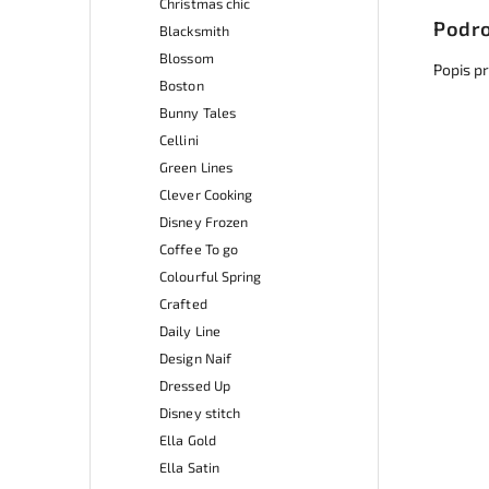
Christmas chic
Podro
Blacksmith
Blossom
Popis p
Boston
Bunny Tales
Cellini
Green Lines
Clever Cooking
Disney Frozen
Coffee To go
Colourful Spring
Crafted
Daily Line
Design Naif
Dressed Up
Disney stitch
Ella Gold
Ella Satin