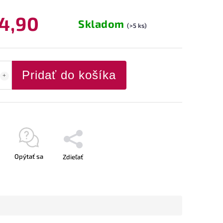
4,90
Skladom
(>5 ks)
Pridať do košíka
Opýtať sa
Zdieľať