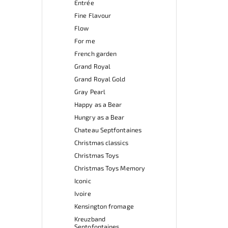
Entrée
Fine Flavour
Flow
For me
French garden
Grand Royal
Grand Royal Gold
Gray Pearl
Happy as a Bear
Hungry as a Bear
Chateau Septfontaines
Christmas classics
Christmas Toys
Christmas Toys Memory
Iconic
Ivoire
Kensington fromage
Kreuzband
Septofontaines