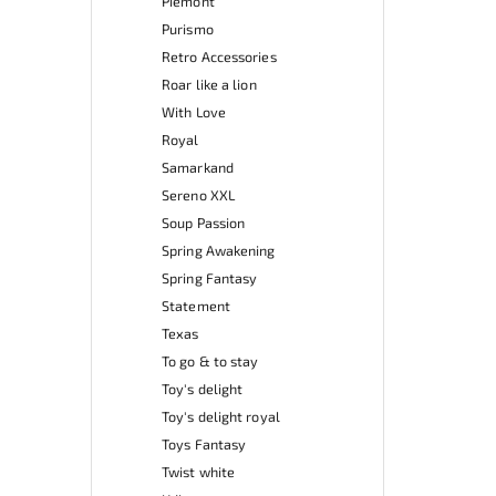
Piemont
Purismo
Retro Accessories
Roar like a lion
With Love
Royal
Samarkand
Sereno XXL
Soup Passion
Spring Awakening
Spring Fantasy
Statement
Texas
To go & to stay
Toy's delight
Toy's delight royal
Toys Fantasy
Twist white