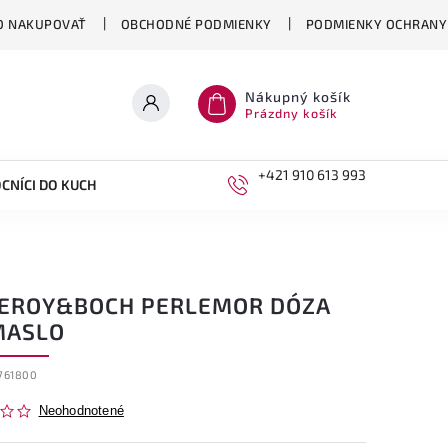
O NAKUPOVAŤ
OBCHODNÉ PODMIENKY
PODMIENKY OCHRANY
Nákupný košík
Prázdny košík
+421 910 613 993
CNÍCI DO KUCHYNE
DETI
LEROY&BOCH PERLEMOR DÓZA
MASLO
761800
Neohodnotené