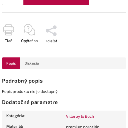
Tlač
Opýtať sa
Zdieľať
Popis
Diskusia
Podrobný popis
Popis produktu nie je dostupný
Dodatočné parametre
Kategória
:
Villeroy & Boch
Materiál
:
premium porcelán