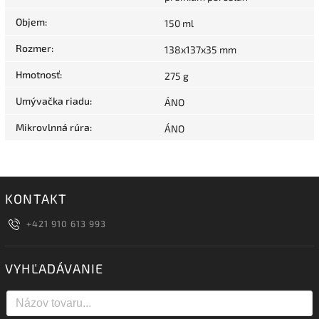
Objem
:
150 ml
Rozmer
:
138x137x35 mm
Hmotnosť
:
275 g
Umývačka riadu
:
ÁNO
Mikrovlnná rúra
:
ÁNO
KONTAKT
+421 910 613 993
VYHĽADÁVANIE