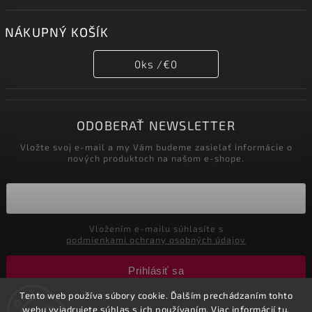
NÁKUPNÝ KOŠÍK
0
ks /
€0
ODOBERAŤ NEWSLETTER
Vložte svoj e-mail a my Vám budeme zasielať informácie o
nových produktoch na našom e-shope.
Vložením e-mailu súhlasíte s
podmienkami ochrany osobných údajov
Prihlásiť sa
Tento web používa súbory cookie. Ďalším prechádzaním tohto
webu vyjadrujete súhlas s ich používaním. Viac informácií
tu
.