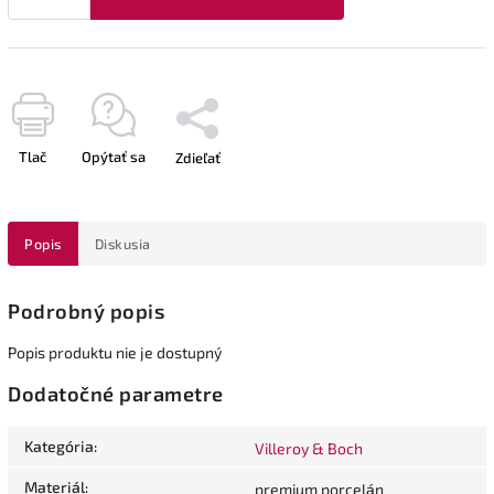
Tlač
Opýtať sa
Zdieľať
Popis
Diskusia
Podrobný popis
Popis produktu nie je dostupný
Dodatočné parametre
Kategória
:
Villeroy & Boch
Materiál
:
premium porcelán