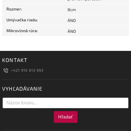
Rozmer
:
8cm
Umývačka riadu
:
ÁNO
Mikrovlnná rúra
:
ÁNO
KONTAKT
+421 910 613 993
VYHĽADÁVANIE
Hľadať