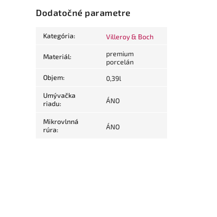
Dodatočné parametre
Kategória
:
Villeroy & Boch
premium
Materiál
:
porcelán
Objem
:
0,39l
Umývačka
ÁNO
riadu
:
Mikrovlnná
ÁNO
rúra
: