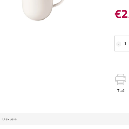
€2
Tlač
Diskusia