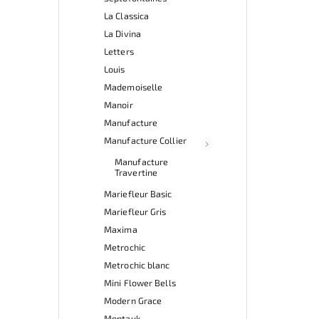
La Classica
La Divina
Letters
Louis
Mademoiselle
Manoir
Manufacture
Manufacture Collier
Manufacture
Travertine
Mariefleur Basic
Mariefleur Gris
Maxima
Metrochic
Metrochic blanc
Mini Flower Bells
Modern Grace
Montauk