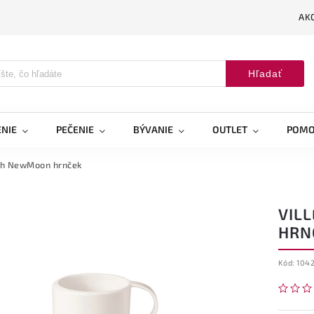
AK
Hľadať
NIE
PEČENIE
BÝVANIE
OUTLET
POMO
ch NewMoon hrnček
VIL
HRN
Kód:
104