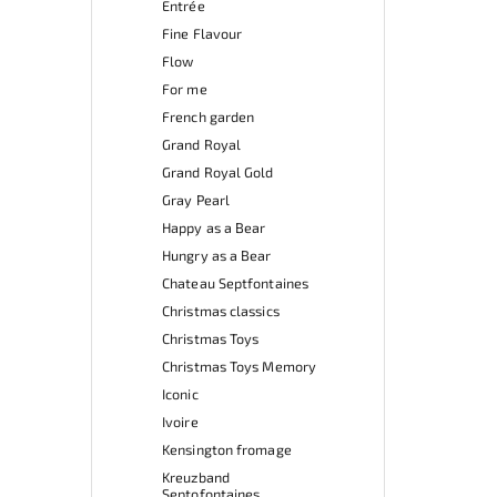
Entrée
Fine Flavour
Flow
For me
French garden
Grand Royal
Grand Royal Gold
Gray Pearl
Happy as a Bear
Hungry as a Bear
Chateau Septfontaines
Christmas classics
Christmas Toys
Christmas Toys Memory
Iconic
Ivoire
Kensington fromage
Kreuzband
Septofontaines