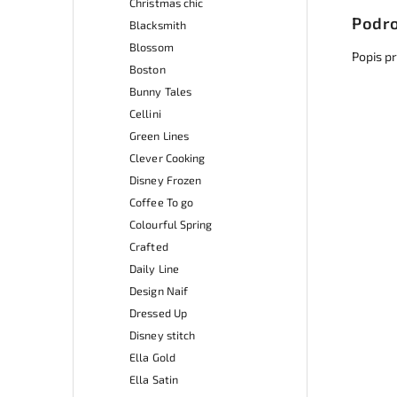
Christmas chic
Podro
Blacksmith
Blossom
Popis p
Boston
Bunny Tales
Cellini
Green Lines
Clever Cooking
Disney Frozen
Coffee To go
Colourful Spring
Crafted
Daily Line
Design Naif
Dressed Up
Disney stitch
Ella Gold
Ella Satin