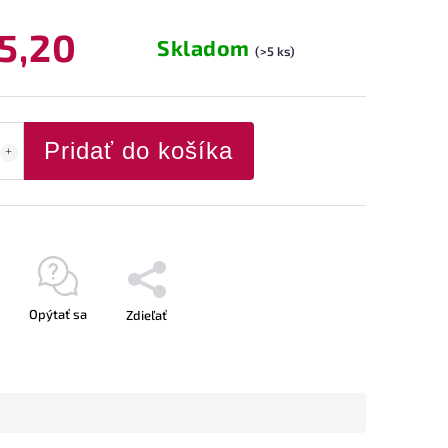
5,20
Skladom
(>5 ks)
Pridať do košíka
Opýtať sa
Zdieľať