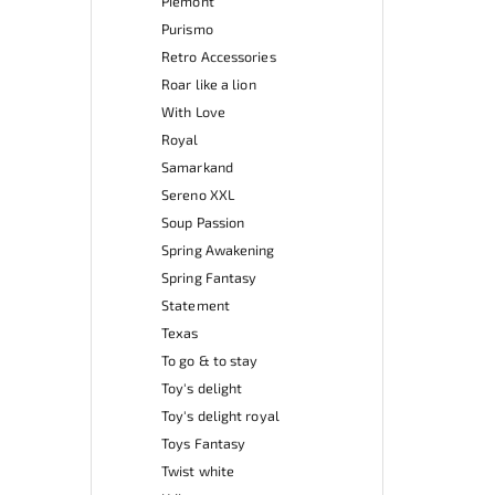
Piemont
Purismo
Retro Accessories
Roar like a lion
With Love
Royal
Samarkand
Sereno XXL
Soup Passion
Spring Awakening
Spring Fantasy
Statement
Texas
To go & to stay
Toy's delight
Toy's delight royal
Toys Fantasy
Twist white