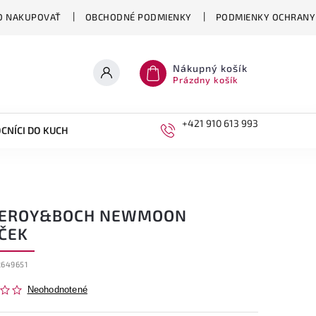
O NAKUPOVAŤ
OBCHODNÉ PODMIENKY
PODMIENKY OCHRANY
Nákupný košík
Prázdny košík
+421 910 613 993
CNÍCI DO KUCHYNE
DETI
LEROY&BOCH NEWMOON
ČEK
2649651
Neohodnotené