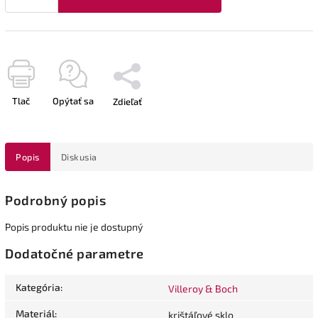
Tlač
Opýtať sa
Zdieľať
Popis
Diskusia
Podrobný popis
Popis produktu nie je dostupný
Dodatočné parametre
Kategória
:
Villeroy & Boch
Materiál
:
krištáľové sklo