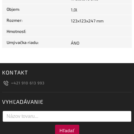
Objem
:
1,0l
Rozmer
:
123x123x247 mm
Hmotnosť
:
Umývačka riadu
:
ÁNO
KONTAKT
+421 910 613 993
VYHĽADÁVANIE
Hľadať