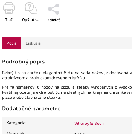
Tlač
Opýtať sa
Zdieľať
Popis
Diskusia
Podrobný popis
Pekný tip na darček: elegantná 6-dielna sada nožov je dodávaná v
atraktívnom a praktickom drevenom kufríku.
Pre fajnšmekrov: 6 nožov na pizzu a steaky vyrobených z vysoko
kvalitnej ocele je extra ostrých a ideálnych na krájanie chrumkavej
pizze alebo štavnatého steaku.
Dodatočné parametre
Kategória
:
Villeroy & Boch
Materiál
: