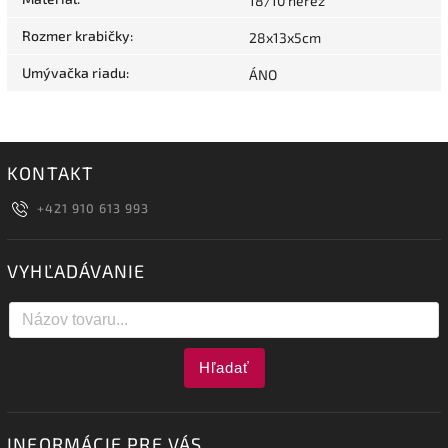
18/10 nerez
Rozmer krabičky
:
28x13x5cm
Umývačka riadu
:
ÁNO
KONTAKT
+421 910 613 993
VYHĽADÁVANIE
Hľadať
INFORMÁCIE PRE VÁS