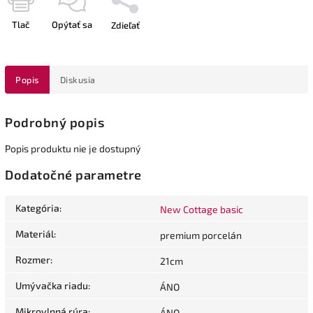
Tlač
Opýtať sa
Zdieľať
Popis
Diskusia
Podrobný popis
Popis produktu nie je dostupný
Dodatočné parametre
Kategória
:
New Cottage basic
Materiál
:
premium porcelán
Rozmer
:
21cm
Umývačka riadu
:
ÁNO
Mikrovlnná rúra
:
ÁNO