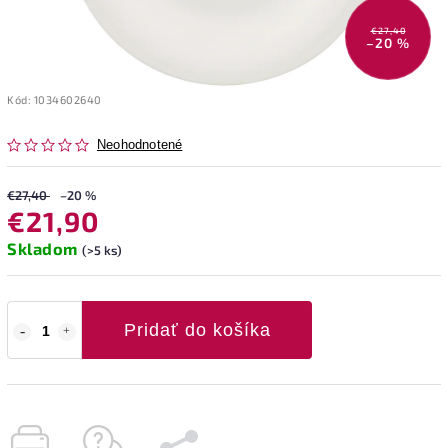
€27,40
–20 %
Kód:
1034602640
Neohodnotené
€27,40
–20 %
€21,90
Skladom
(>5 ks)
Pridať do košíka