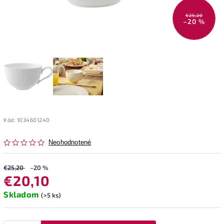
€25,20
–20 %
Kód:
1034601240
Neohodnotené
€25,20
–20 %
€20,10
Skladom
(>5 ks)