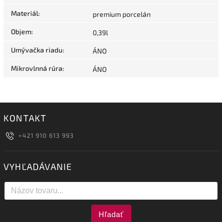
Materiál
:
premium porcelán
Objem
:
0,39l
Umývačka riadu
:
ÁNO
Mikrovlnná rúra
:
ÁNO
KONTAKT
+421 910 613 993
VYHĽADÁVANIE
Hľadať