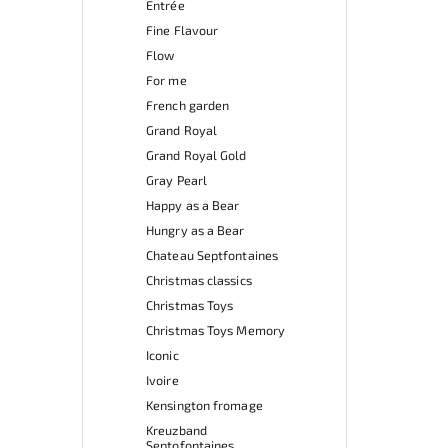
Entrée
Fine Flavour
Flow
For me
French garden
Grand Royal
Grand Royal Gold
Gray Pearl
Happy as a Bear
Hungry as a Bear
Chateau Septfontaines
Christmas classics
Christmas Toys
Christmas Toys Memory
Iconic
Ivoire
Kensington fromage
Kreuzband
Septofontaines