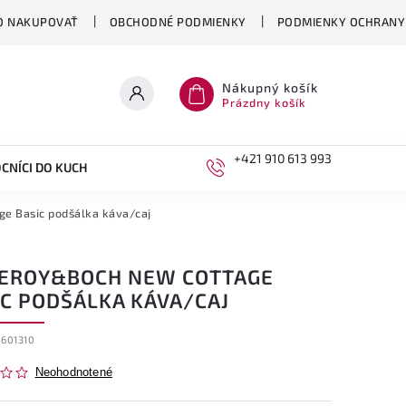
O NAKUPOVAŤ
OBCHODNÉ PODMIENKY
PODMIENKY OCHRANY
Nákupný košík
Prázdny košík
+421 910 613 993
CNÍCI DO KUCHYNE
DETI
ge Basic podšálka káva/caj
LEROY&BOCH NEW COTTAGE
IC PODŠÁLKA KÁVA/CAJ
4601310
Neohodnotené