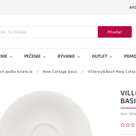
AK
Hľadať
NIE
PEČENIE
BÝVANIE
OUTLET
POMO
ch podľa kolekcie
/
New Cottage basic
/
Villeroy&Boch New Cotta
VIL
BAS
Kód:
103