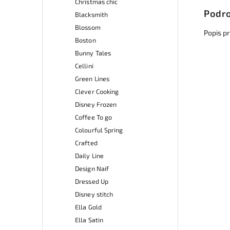
Christmas chic
Podro
Blacksmith
Blossom
Popis p
Boston
Bunny Tales
Cellini
Green Lines
Clever Cooking
Disney Frozen
Coffee To go
Colourful Spring
Crafted
Daily Line
Design Naif
Dressed Up
Disney stitch
Ella Gold
Ella Satin