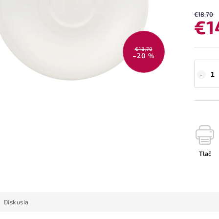
€18,70
€1
€18,70
–20 %
Tlač
Diskusia