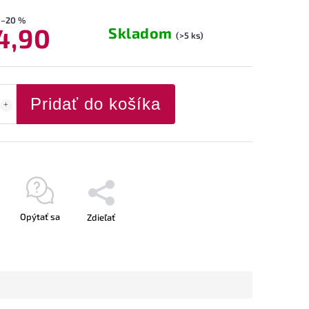
–20 %
4,90
Skladom
(>5 ks)
Pridať do košíka
Opýtať sa
Zdieľať