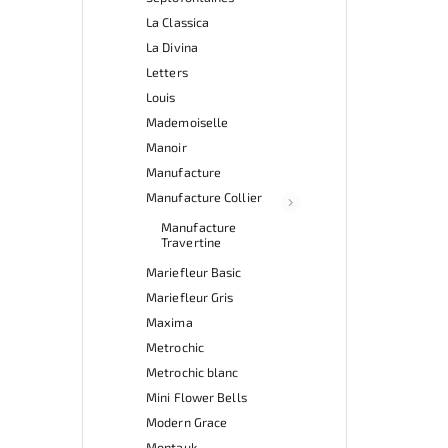
La Classica
La Divina
Letters
Louis
Mademoiselle
Manoir
Manufacture
Manufacture Collier
Manufacture
Travertine
Mariefleur Basic
Mariefleur Gris
Maxima
Metrochic
Metrochic blanc
Mini Flower Bells
Modern Grace
Montauk