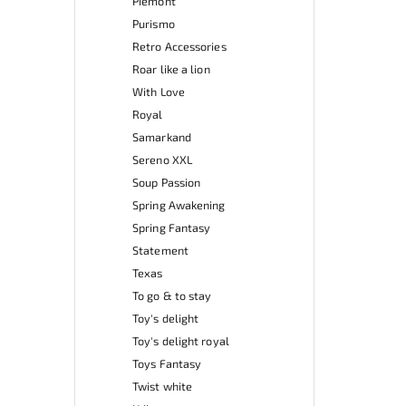
Piemont
Purismo
Retro Accessories
Roar like a lion
With Love
Royal
Samarkand
Sereno XXL
Soup Passion
Spring Awakening
Spring Fantasy
Statement
Texas
To go & to stay
Toy's delight
Toy's delight royal
Toys Fantasy
Twist white