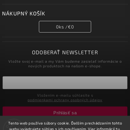
NÁKUPNÝ KOŠÍK
0
ks /
€0
ODOBERAŤ NEWSLETTER
Vložte svoj e-mail a my Vám budeme zasielať informácie o
nových produktoch na našom e-shope.
Vložením e-mailu súhlasíte s
podmienkami ochrany osobných údajov
Prihlásiť sa
Tento web používa súbory cookie. Ďalším prechádzaním tohto
webu vyjadrujete súhlas s ich používaním. Viac informácií
tu
.