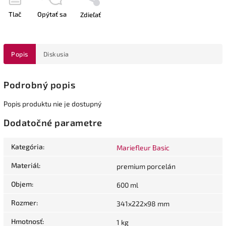
Tlač
Opýtať sa
Zdieľať
Popis
Diskusia
Podrobný popis
Popis produktu nie je dostupný
Dodatočné parametre
Kategória
:
Mariefleur Basic
Materiál
:
premium porcelán
Objem
:
600 ml
Rozmer
:
341x222x98 mm
Hmotnosť
:
1 kg