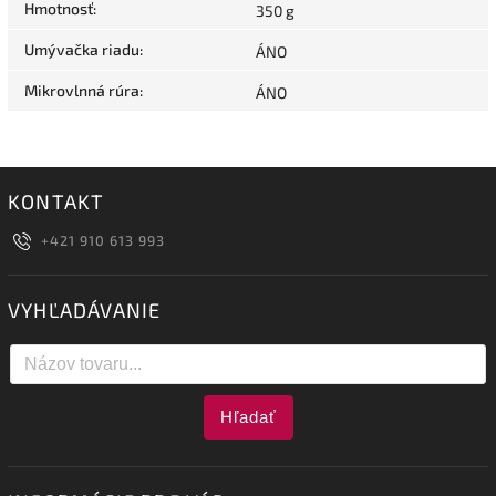
Hmotnosť
:
350 g
Umývačka riadu
:
ÁNO
Mikrovlnná rúra
:
ÁNO
KONTAKT
+421 910 613 993
VYHĽADÁVANIE
Hľadať