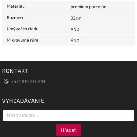
Materiál
:
premium porcelán
Rozmer
:
32cm
Umývačka riadu
:
ÁNO
Mikrovlnná rúra
:
ÁNO
KONTAKT
+421 910 613 993
VYHĽADÁVANIE
Hľadať