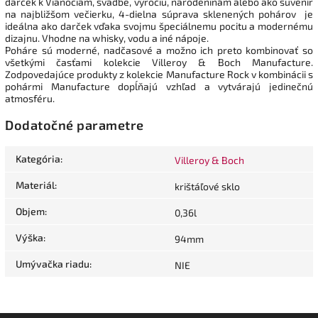
darček k Vianociam, svadbe, výročiu, narodeninám alebo ako suvenír
na najbližšom večierku, 4-dielna súprava sklenených pohárov je
ideálna ako darček vďaka svojmu špeciálnemu pocitu a modernému
dizajnu. Vhodne na whisky, vodu a iné nápoje.
Poháre sú moderné, nadčasové a možno ich preto kombinovať so
všetkými časťami kolekcie Villeroy & Boch Manufacture.
Zodpovedajúce produkty z kolekcie Manufacture Rock v kombinácii s
pohármi Manufacture dopĺňajú vzhľad a vytvárajú jedinečnú
atmosféru.
Dodatočné parametre
Kategória
:
Villeroy & Boch
Materiál
:
krištáľové sklo
Objem
:
0,36l
Výška
:
94mm
Umývačka riadu
:
NIE