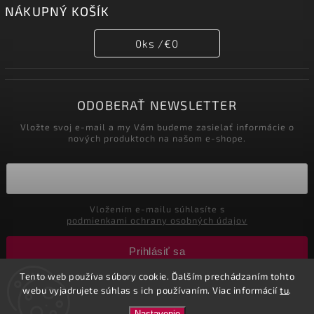
NÁKUPNÝ KOŠÍK
0
ks /
€0
ODOBERAŤ NEWSLETTER
Vložte svoj e-mail a my Vám budeme zasielať informácie o
nových produktoch na našom e-shope.
Vložením e-mailu súhlasíte s
podmienkami ochrany osobných údajov
Prihlásiť sa
Tento web používa súbory cookie. Ďalším prechádzaním tohto
webu vyjadrujete súhlas s ich používaním. Viac informácií
tu
.
Copyright 2026
Nastol.sk
. Všetky práva vyhradené.
Nastavenie