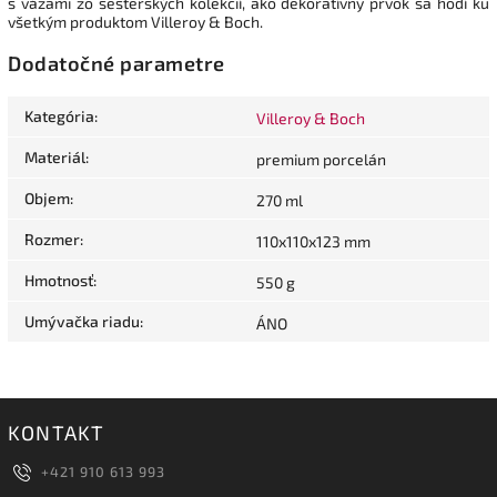
s vázami zo sesterských kolekcií, ako dekoratívny prvok sa hodí ku
všetkým produktom Villeroy & Boch.
Dodatočné parametre
Kategória
:
Villeroy & Boch
Materiál
:
premium porcelán
Objem
:
270 ml
Rozmer
:
110x110x123 mm
Hmotnosť
:
550 g
Umývačka riadu
:
ÁNO
KONTAKT
+421 910 613 993