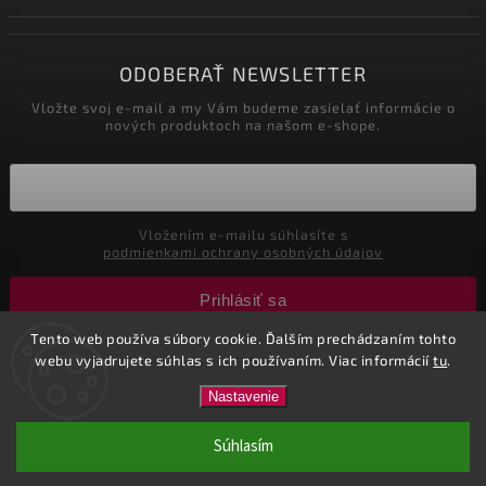
ODOBERAŤ NEWSLETTER
Vložte svoj e-mail a my Vám budeme zasielať informácie o
nových produktoch na našom e-shope.
Vložením e-mailu súhlasíte s
podmienkami ochrany osobných údajov
Prihlásiť sa
Tento web používa súbory cookie. Ďalším prechádzaním tohto
webu vyjadrujete súhlas s ich používaním. Viac informácií
tu
.
Copyright 2026
Nastol.sk
. Všetky práva vyhradené.
Nastavenie
Vytvořil
Shoptet
| Design
Shoptak.cz.
| Marketing
Tricks
Súhlasím