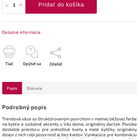
Pridať do košíka
Detailné informácie
Tlač
Opýtať sa
Zdieľať
Popis
Diskusia
Podrobný popis
Trendová váza so štruktúrovaným povrchom v matnej béžovej farbe
na kytice a ozdobné akcenty u Vás doma, originálny darček. Ponúka
dostatok priestoru pre jednotlivé kvety a malé kytičky, originálny
dizajn z nich robí pozornosť aj bez kvetov.
Vynikajúce pre kombináciu