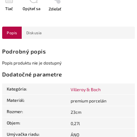
Tlač
Opýtať sa
Zdieľať
Popis
Diskusia
Podrobný popis
Popis produktu nie je dostupný
Dodatočné parametre
Kategória
:
Villeroy & Boch
Materiál
:
premium porcelán
Rozmer
:
23cm
Objem
:
0,27l
Umývačka riadu
:
ÁNO