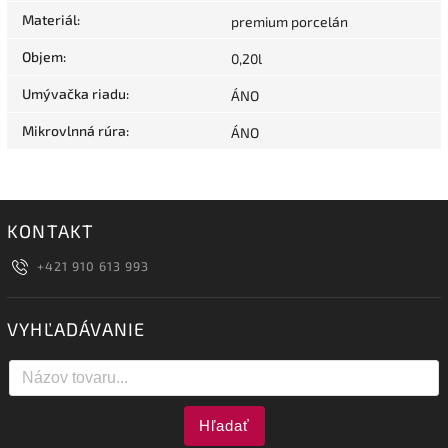
Materiál
:
premium porcelán
Objem
:
0,20l
Umývačka riadu
:
ÁNO
Mikrovlnná rúra
:
ÁNO
KONTAKT
+421 910 613 993
VYHĽADÁVANIE
Hľadať