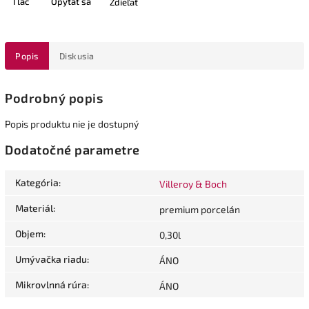
Tlač
Opýtať sa
Zdieľať
Popis
Diskusia
Podrobný popis
Popis produktu nie je dostupný
Dodatočné parametre
Kategória
:
Villeroy & Boch
Materiál
:
premium porcelán
Objem
:
0,30l
Umývačka riadu
:
ÁNO
Mikrovlnná rúra
:
ÁNO