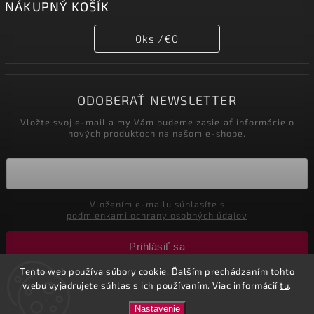
NÁKUPNÝ KOŠÍK
0
ks /
€0
ODOBERAŤ NEWSLETTER
Vložte svoj e-mail a my Vám budeme zasielať informácie o
nových produktoch na našom e-shope.
Vložením e-mailu súhlasíte s
podmienkami ochrany osobných údajov
Prihlásiť sa
Tento web používa súbory cookie. Ďalším prechádzaním tohto
webu vyjadrujete súhlas s ich používaním. Viac informácií
tu
.
Copyright 2026
Nastol.sk
. Všetky práva vyhradené.
Nastavenie